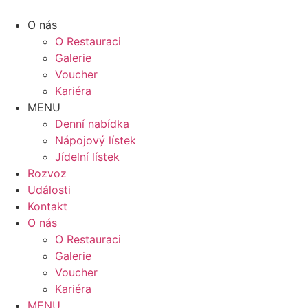
Přejít
k
O nás
obsahu
O Restauraci
Galerie
Voucher
Kariéra
MENU
Denní nabídka
Nápojový lístek
Jídelní lístek
Rozvoz
Události
Kontakt
O nás
O Restauraci
Galerie
Voucher
Kariéra
MENU