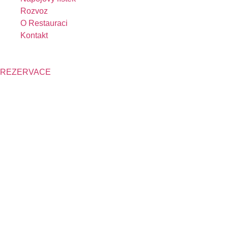
Rozvoz
O Restauraci
Kontakt
+420 311 624 085
311 624 085
REZERVACE
Jídelní lístek
DOBROTY K PIVU
Tatarský biftek z hovězího masa, 4 ks topinek
235 Kč
Topinky s masovou směsí 2 ks, s goudou a
139 Kč
kozím rohem