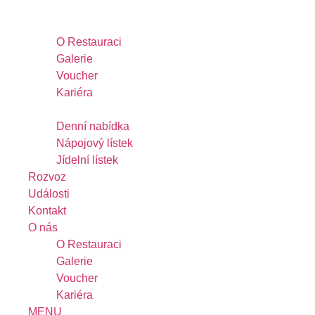
Přejít
k
O nás
obsahu
O Restauraci
Galerie
Voucher
Kariéra
MENU
Denní nabídka
Nápojový lístek
Jídelní lístek
Rozvoz
Události
Kontakt
O nás
O Restauraci
Galerie
Voucher
Kariéra
MENU