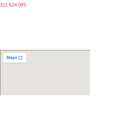
311 624 085
OTEVÍRACÍ DOBA
Po – Pá 9:00 – 22:00
Pá – So 9:00 – 24:00
Ne 11:00 – 22:00
ADRESA RESTAURACE
Husovo nám. 175/1
266 01 Beroun-Centrum